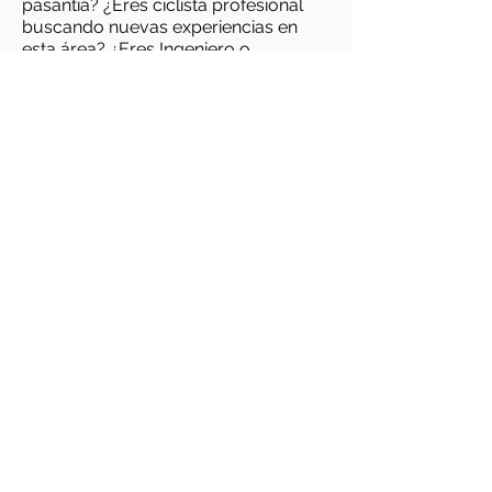
pasantía? ¿Eres ciclista profesional
buscando nuevas experiencias en
esta área? ¿Eres Ingeniero o
diseñador y tienes interés de formar
parte de la primera y única marca de
bicis eléctricas de Colombia?
Contratamos tu pasión. Envíanos tu
hoja de vida y una carta donde
expliques qué te gustaría sumar.
correo
enviar
guajira