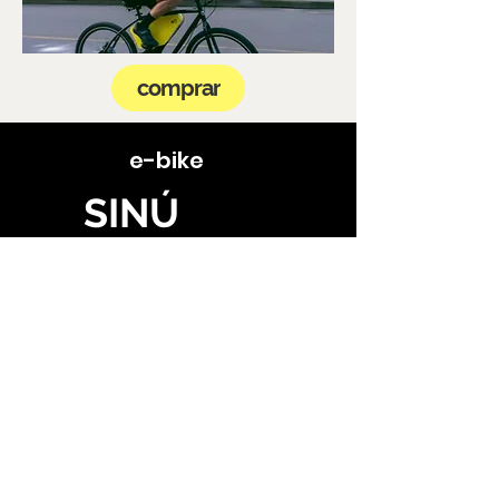
comprar
e-bike
SINÚ
Si tienes alguna duda del
funcionamiento de nuestra
bicicleta Sinú, te invitamos a
descargar y pegarle una ojeada
a nuestro manual de usuario,
encontrarás mucha información
interesante sobre su uso,
mantenimiento y garantía.
Descarga el Manual de usuario Mxus