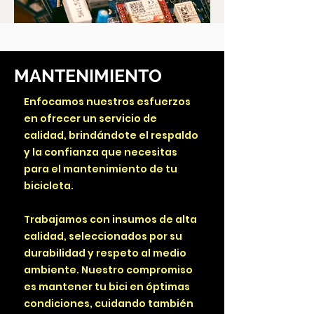
MANTENIMIENTO
Enfocamos nuestros esfuerzos
en ofrecer un servicio de
calidad, brindándote el respaldo
y la confianza que necesitas
para el mantenimiento de tu
bicicleta.
Trabajamos con insumos de alta
calidad, seleccionados por su
durabilidad y respeto al medio
ambiente. Nuestro compromiso
es mantener tu bici en óptimas
condiciones, cuidando también