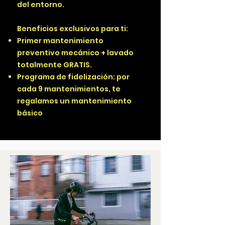
del entorno.
Beneficios exclusivos para ti:
Primer mantenimiento
preventivo mecánico + lavado
totalmente GRATIS.
Programa de fidelización: por
cada 9 mantenimientos, te
regalamos un mantenimiento
básico